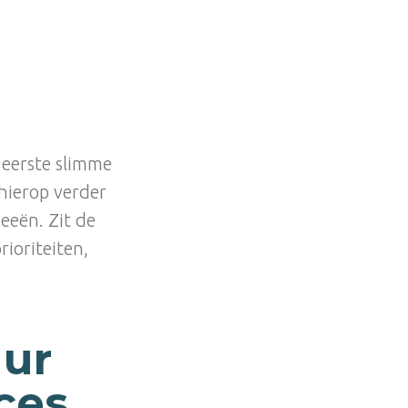
 eerste slimme
 hierop verder
eeën. Zit de
rioriteiten,
uur
ces