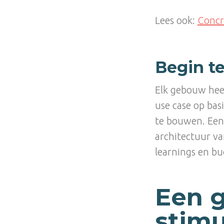
Lees ook:
Concr
Begin t
Elk gebouw hee
use case op bas
te bouwen. Een 
architectuur va
learnings en bu
Een 
stimu