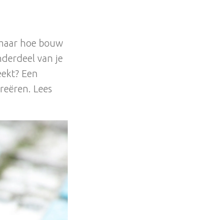
 maar hoe bouw
nderdeel van je
eekt? Een
reëren. Lees