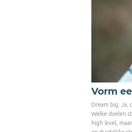
Vorm een
Dream big. Ja, 
Welke doelen st
high level, maa
en duidelijke st