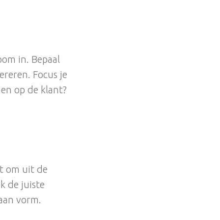
oom in. Bepaal
ereren. Focus je
men op de klant?
pt om uit de
k de juiste
laan vorm.