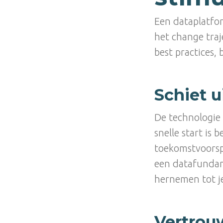
Een dataplatfo
het change traj
best practices, 
Schiet u
De technologie 
snelle start is 
toekomstvoorsp
een datafundame
hernemen tot je
Vertrou