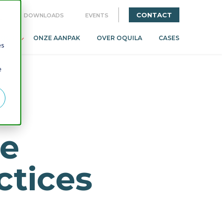
CONTACT
G
DOWNLOADS
EVENTS
OGIE
ONZE AANPAK
OVER OQUILA
CASES
es
e
le
ctices