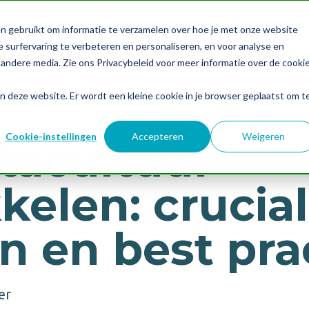
WERKEN BIJ OQUILA
BLO
n gebruikt om informatie te verzamelen over hoe je met onze website
 surfervaring te verbeteren en personaliseren, en voor analyse en
OPLOSSINGEN
TECHNOL
andere media. Zie ons Privacybeleid voor meer informatie over de cooki
aan deze website. Er wordt een kleine cookie in je browser geplaatst om t
CULTUUR
Cookie-instellingen
Accepteren
Weigeren
tacultuur
kelen: crucia
n en best pra
er