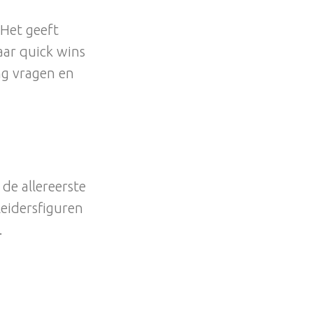
 Het geeft
aar quick wins
ng vragen en
de allereerste
leidersfiguren
.