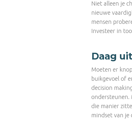
Niet alleen je 
nieuwe vaardigh
mensen proberen
Investeer in to
Daag ui
Moeten er knop
buikgevoel of e
decision making
ondersteunen. 
die manier zitt
mindset van je 