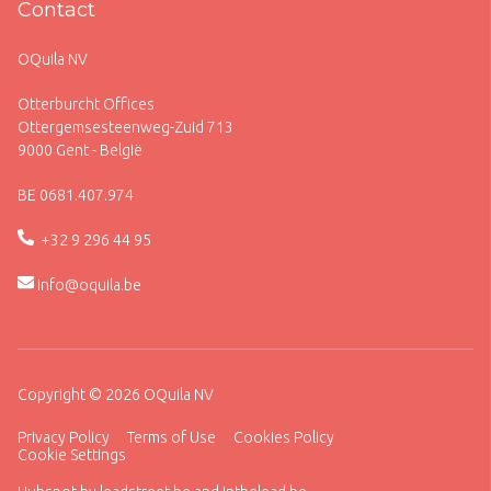
Contact
OQuila NV
Otterburcht Offices
Ottergemsesteenweg-Zuid 713
9000 Gent - België
BE 0681.407.974
+32 9 296 44 95
info@oquila.be
Copyright © 2026 OQuila NV
Privacy Policy
Terms of Use
Cookies Policy
Cookie Settings