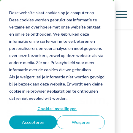
Deze website slaat cookies op je computer op.
Deze cookies worden gebruikt om informatie te
verzamelen over hoe je met onze website omgaat
en om je te onthouden. We gebruiken deze
informatie om je surfervaring te verbeteren en
Home
Azure
Integrations
personaliseren, en voor analyse en meetgegevens
over onze bezoekers, zowel op deze website als via
andere media. Zie ons Privacybeleid voor meer
EEN SLIMME INTEGRATIELAAG
informatie over de cookies die we gebruiken.
BOUWEN
Als je weigert, zal je informatie niet worden gevolgd
Maak je
bij je bezoek aan deze website. Er wordt een kleine
cookie in je browser geplaatst om te onthouden
integraties slim,
dat je niet gevolgd wilt worden.
schaalbaar en
Cookie-instellingen
flexibel
Accepteren
Weigeren