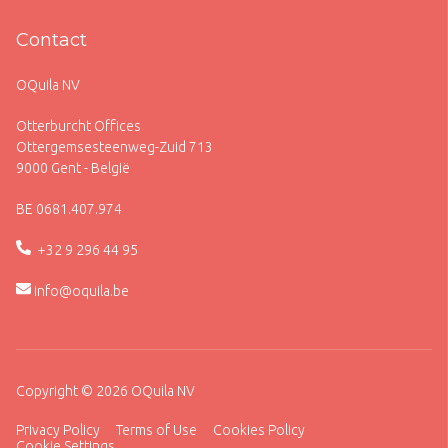
Contact
OQuila NV
Otterburcht Offices
Ottergemsesteenweg-Zuid 713
9000 Gent - België
BE 0681.407.974
+32 9 296 44 95
info@oquila.be
Copyright © 2026 OQuila NV
Privacy Policy
Terms of Use
Cookies Policy
Cookie Settings