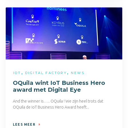
,
,
IOT
DIGITAL FACTORY
NEWS
OQuila wint IoT Business Hero
award met Digital Eye
And the winner is….. OQuila ! We zijn heel trots dat
OQuila de
I
oT Business Hero Award heeft...
LEES MEER