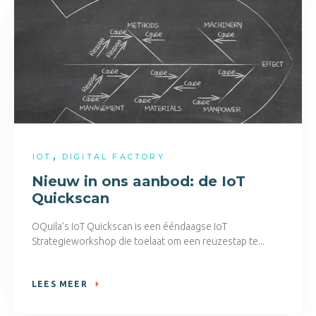
,
IOT
DIGITAL FACTORY
Nieuw in ons aanbod: de IoT
Quickscan
OQuila’s IoT Quickscan is een ééndaagse IoT
Strategieworkshop die toelaat om een reuzestap te...
LEES MEER