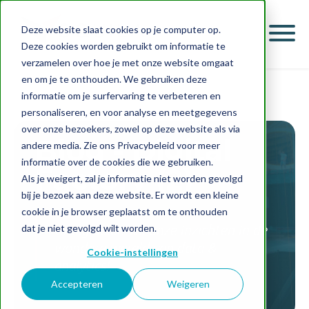
Deze website slaat cookies op je computer op.
Deze cookies worden gebruikt om informatie te
verzamelen over hoe je met onze website omgaat
en om je te onthouden. We gebruiken deze
informatie om je surfervaring te verbeteren en
personaliseren, en voor analyse en meetgegevens
over onze bezoekers, zowel op deze website als via
Blog - Digital
andere media. Zie ons Privacybeleid voor meer
informatie over de cookies die we gebruiken.
Factory (2)
Als je weigert, zal je informatie niet worden gevolgd
bij je bezoek aan deze website. Er wordt een kleine
cookie in je browser geplaatst om te onthouden
dat je niet gevolgd wilt worden.
Graag delen we onze inzichten in de
wondere wereld van data &
Cookie-instellingen
analytics!
Accepteren
Weigeren