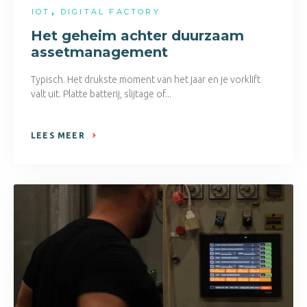
,
IOT
DIGITAL FACTORY
Het geheim achter duurzaam
assetmanagement
Typisch. Het drukste moment van het jaar en je vorklift
valt uit. Platte batterij, slijtage of...
LEES MEER